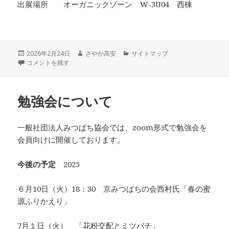
出展場所 オーガニックゾーン W-3U04 西棟
投
作
カ
2026年2月24日
さやか高安
サイトマップ
稿
FOODEX JAPAN 2026 に出展します に
成
テ
コメントを残す
日:
者
ゴ
リ
ー
勉強会について
一般社団法人みつばち協会では、zoom形式で勉強会を
会員向けに開催しております。
今後の予定
2025
６月10日（火）18：30 京みつばちの会西村氏「春の蜜
源ふりかえり」
7月１日（火） 「花粉交配とミツバチ」