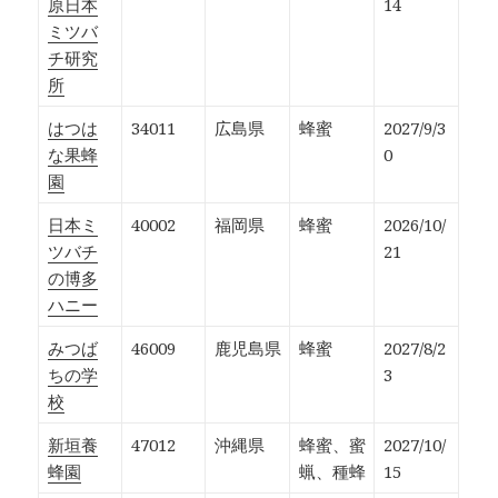
原日本
14
ミツバ
チ研究
所
はつは
34011
広島県
蜂蜜
2027/9/3
な果蜂
0
園
日本ミ
40002
福岡県
蜂蜜
2026/10/
ツバチ
21
の博多
ハニー
みつば
46009
鹿児島県
蜂蜜
2027/8/2
ちの学
3
校
新垣養
47012
沖縄県
蜂蜜、蜜
2027/10/
蜂園
蝋、種蜂
15