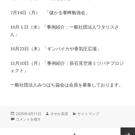
7月14日（月） 「儲かる養蜂勉強会」
10月１日（水）「事例紹介：一般社団法人ワタリスさ
ん」
10月23日（木）「ギンバイカや香気圧広場」
11月10日（月）「事例紹介：萩石見空港ミツバチプロジ
ェクト」
一般社団法人みつばち協会は会員を募集しております。
投
作
カ
2025年4月11日
さやか高安
サイトマップ
稿
勉強会について に
成
テ
コメントを残す
日:
者
ゴ
リ
投
ページ
1