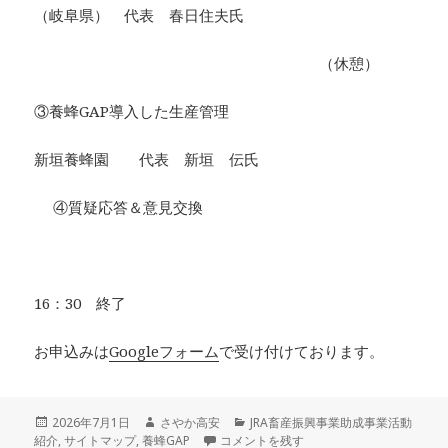
（岐阜県） 代表 春日住夫氏
（休憩）
③養蜂GAP導入した生産管理
新垣養蜂園 代表 新垣 伝氏
④質疑応答＆意見交換
16：30 終了
お申込みは
Googleフォーム
で受け付けております。
投
作
カ
2026年7月1日
さやか高安
JRA畜産振興事業助成事業活動
稿
成
ミツバチシンポジウム沖縄のご案内 に
テ
紹介
,
サイトマップ
,
養蜂GAP
コメントを残す