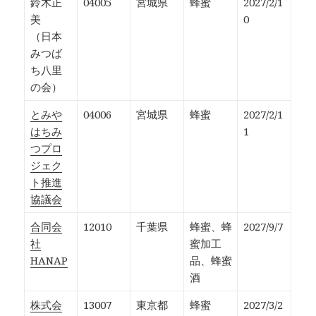
鈴木正
04005
宮城県
蜂蜜
2027/2/1
美
0
（日本
みつば
ち八里
の会）
とみや
04006
宮城県
蜂蜜
2027/2/1
はちみ
1
つプロ
ジェク
ト推進
協議会
合同会
12010
千葉県
蜂蜜、蜂
2027/9/7
社
蜜加工
HANAP
品、蜂蜜
酒
株式会
13007
東京都
蜂蜜
2027/3/2