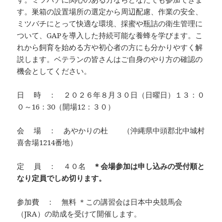
す。巣箱の設置場所の選定から周辺配慮、作業の安全、
ミツバチにとって快適な環境、採蜜や瓶詰の衛生管理に
ついて、GAPを導入した持続可能な養蜂を学びます。こ
れから飼育を始める方や初心者の方にも分かりやすく解
説します。ベテランの皆さんはご自身のやり方の確認の
機会としてください。
日 時 ： ２０２６年８月３０日（日曜日）１３：０
０～16：30（開場12：３０）
会 場 ： あやかりの杜 （沖縄県中頭郡北中城村
喜舎場1214番地）
定 員 ： ４０名
＊会場参加は申し込みの受付順と
なり定員でしめ切ります。
参加費 ： 無料 ＊この講習会は日本中央競馬会
（JRA）の助成を受けて開催します。