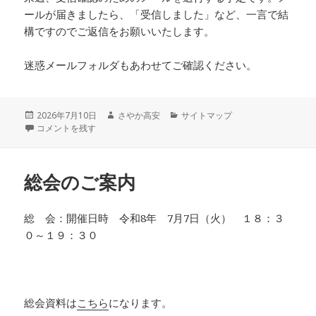
ールが届きましたら、「受信しました」など、一言で結
構ですのでご返信をお願いいたします。
迷惑メールフォルダもあわせてご確認ください。
投
作
カ
2026年7月10日
さやか高安
サイトマップ
稿
協会からのメール送信元変更のお知らせ に
成
テ
コメントを残す
日:
者
ゴ
リ
ー
総会のご案内
総 会：開催日時 令和8年 7月7日（火） １８：３
０～１９：３０
総会資料は
こちら
になります。