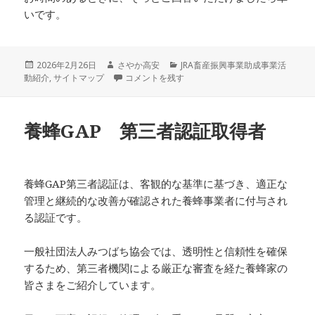
いです。
投
作
カ
2026年2月26日
さやか高安
JRA畜産振興事業助成事業活
稿
成
ニホンミツバチ飼育アンケート ご協力のお願い に
テ
動紹介
,
サイトマップ
コメントを残す
日:
者
ゴ
リ
ー
養蜂GAP 第三者認証取得者
養蜂GAP第三者認証は、客観的な基準に基づき、適正な
管理と継続的な改善が確認された養蜂事業者に付与され
る認証です。
一般社団法人みつばち協会では、透明性と信頼性を確保
するため、第三者機関による厳正な審査を経た養蜂家の
皆さまをご紹介しています。