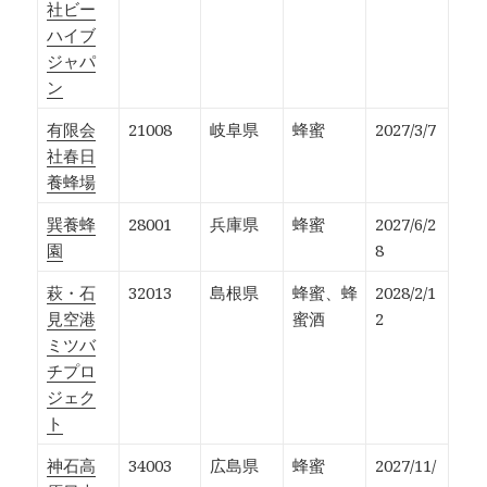
社ビー
ハイブ
ジャパ
ン
有限会
21008
岐阜県
蜂蜜
2027/3/7
社春日
養蜂場
巽養蜂
28001
兵庫県
蜂蜜
2027/6/2
園
8
萩・石
32013
島根県
蜂蜜、蜂
2028/2/1
見空港
蜜酒
2
ミツバ
チプロ
ジェク
ト
神石高
34003
広島県
蜂蜜
2027/11/