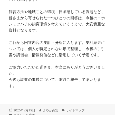
飼育方法や地域ごとの環境、日頃感じている課題など、
皆さまから寄せられた一つひとつの回答は、今後のニホ
ンミツバチの飼育環境を考えていくうえで、大変貴重な
資料となります。
これから回答内容の集計・分析に入ります。集計結果に
ついては、個人が特定されない形で整理し、今後の手引
書や講習会、情報発信などに活用していく予定です。
ご協力いただいた皆さま、本当にありがとうございまし
た。
今後も調査の進捗について、随時ご報告してまいりま
す。
投
作
カ
2026年7月19日
さやか高安
サイトマップ
稿
【全国アンケート終了のご報告】 に
成
テ
コメントを残す