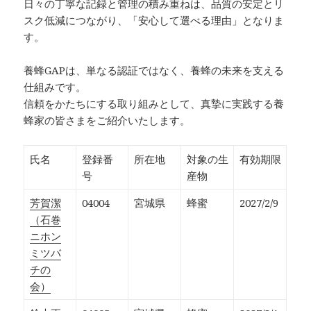
日々の丁寧な記録と管理の積み重ねは、品質の安定とリ
スク低減につながり、「安心して選べる理由」となりま
す。
養蜂GAPは、単なる認証ではなく、養蜂の未来を支える
仕組みです。
信頼をかたちにする取り組みとして、真摯に実践する養
蜂家の皆さまをご紹介いたします。
氏名
登録番
所在地
対象の生
有効期限
号
産物
芳賀潔
04004
宮城県
蜂蜜
2027/2/9
（石巻
ニホン
ミツバ
チの
会）