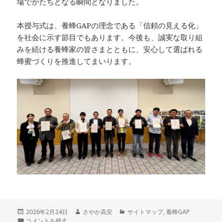
場でかたちとなる瞬間となりました。
本授与式は、養蜂GAPの理念である「信頼の見える化」
を社会に示す節目でもあります。今後も、誠実な取り組
みを続ける養蜂家の皆さまとともに、安心して選ばれる
蜂蜜づくりを推進してまいります。
投
作
カ
2026年2月24日
さやか高安
サイトマップ
,
養蜂GAP
稿
養蜂GAP 第三者認証取得者 に
成
テ
コメントを残す