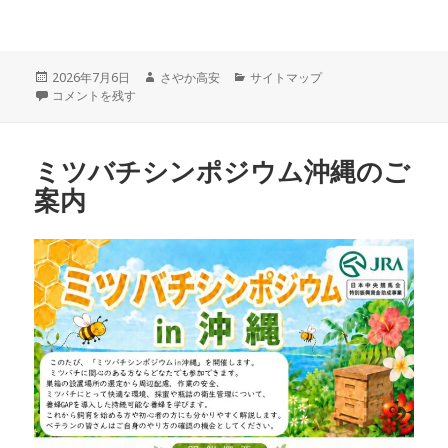
投
作
カ
2026年7月6日
さやか高安
サイトマップ
稿
総会のご案内 に
成
テ
コメントを残す
日:
者
ゴ
リ
ー
ミツバチシンポジウム沖縄のご
案内