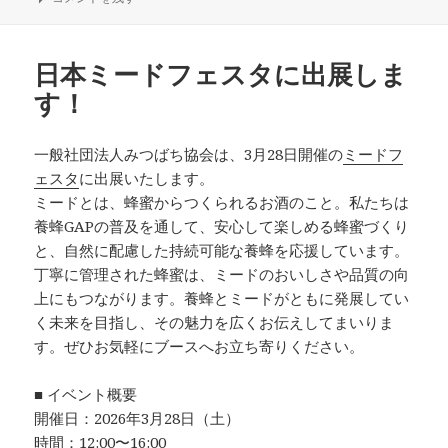
日:
者
ゴ
リ
ー
日本ミードフェスタに出展しま
す！
一般社団法人みつばち協会は、3月28日開催の
ミードフ
ェスタ
に出展いたします。
ミードとは、蜂蜜からつくられるお酒のこと。私たちは
養蜂GAPの普及を通して、安心して楽しめる蜂蜜づくり
と、自然に配慮した持続可能な養蜂を応援しています。
丁寧に管理された蜂蜜は、ミードのおいしさや品質の向
上にもつながります。養蜂とミードがともに発展してい
く未来を目指し、その魅力を広くお伝えしてまいりま
す。ぜひお気軽にブースへお立ち寄りください。
■ イベント概要
開催日：2026年3月28日（土）
時間：12:00〜16:00