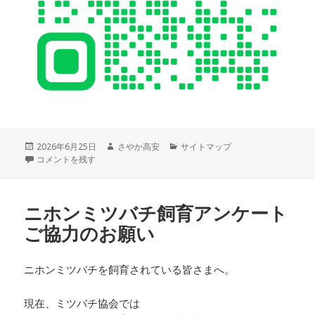
投
作
カ
2026年6月25日
さやか高安
サイトマップ
稿
みつばち協会公式LINEをはじめました！ に
成
テ
コメントを残す
日:
者
ゴ
リ
ー
ニホンミツバチ飼育アンケート
ご協力のお願い
ニホンミツバチを飼育されている皆さまへ。
現在、ミツバチ協会では