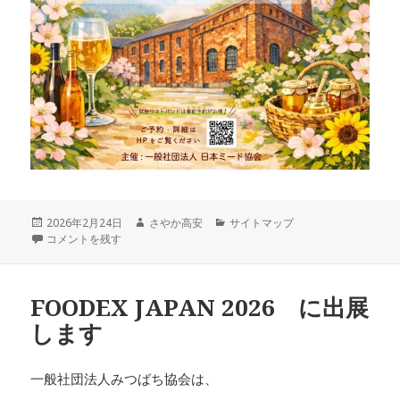
投
作
カ
2026年2月24日
さやか高安
サイトマップ
稿
日本ミードフェスタに出展します！ に
成
テ
コメントを残す
日:
者
ゴ
リ
ー
FOODEX JAPAN 2026 に出展
します
一般社団法人みつばち協会は、